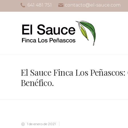
641 481 751
contacto@el-sauce.com
El Sauce Finca Los Peñascos:
Benéfico.
1 de enero de 2021